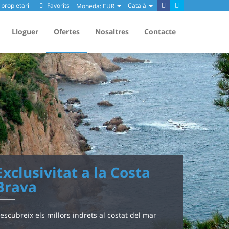
propietari
Favorits
Català
Moneda:
EUR
Lloguer
Ofertes
Nosaltres
Contacte
Exclusivitat a la Costa
Brava
escubreix els millors indrets al costat del mar