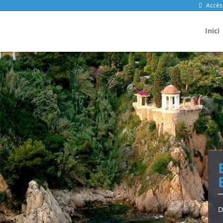
Accès 
Inici
D