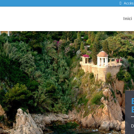
Accès 
Inici
D