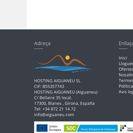
Adreça
Enllaç
Inici
Llogue
Oferte
Nosalt
Terme
HOSTING AIGUANEU SL
Polític
CIF: B55357743
Avis le
HOSTING AIGUANEU (Aiguaneu)
C/ Bellaire 35 local.
17300, Blanes , Girona, España
Tel: +34 872 21 14 72
info@aiguaneu.com