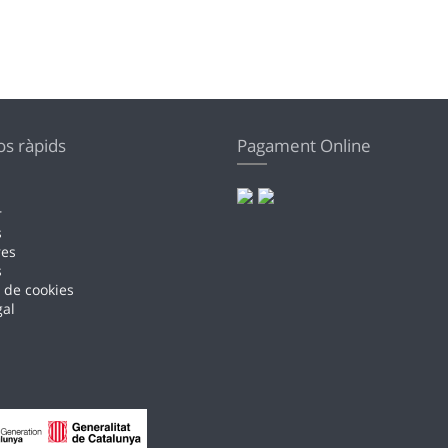
os ràpids
Pagament Online
r
s
res
s
a de cookies
gal