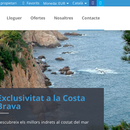
propietari
Favorits
Català
Moneda:
EUR
Lloguer
Ofertes
Nosaltres
Contacte
Exclusivitat a la Costa
Brava
escubreix els millors indrets al costat del mar